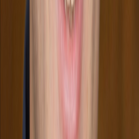
Neteller
Jeton Bank
MiFinity
PayPal
Apple Pay
Google Pay
Revolut
iDEAL
Virement Bancaire
Plus de Casinos
Index des avis casinos
Atlantis Slots
BetMac
BetRebels
BetRiviera
Betti
BonRush
Casino
Peaches
CosmoBet
GxBet
Instasino
Intense
LuckyWave
Lussurio
RX
Casino
SlotLair
Slott
SpinAura
SpinLynx
Staxino
Vave
VegasHero
WinBe
Guides & Articles Récents
📝 Articles éditoriaux
Fiscalité gains casino France 2026
Casino offshore vs ANJ français