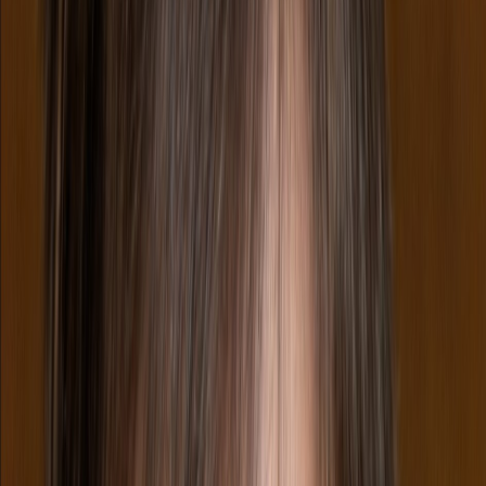
+
Achat bonus 100x
À considérer
−
Volatilité très haute
À propos de Blade & Fangs
Sorti en 2024,
Blade & Fangs
est un slot horror Pragmatic à thème
vampire. Format
5×3 / 20 paylines
, RTP
96,5%
, max
12 500×
,
volatilité
très haute
.
Univers visuel vampire : crocs, lames sanglantes, palette rouge-noir-
violet horror. Mécaniques :
Vampire Wild
,
multipliers x500
cumulés,
achat bonus 100×
mise (interdit UK).
Disponibilité France
sur casinos crypto FR top BCE. Voir aussi
Vampires vs Wolves, Curse of the Werewolf Megaways, Great
Ghosts, Cult, Demon Pots.
Mécaniques clés
▸
Format 5×3 / 20 lignes