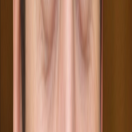
Index des avis casinos
Atlantis Slots
BetMac
BetRebels
BetRiviera
Betti
BonRush
Casino
Peaches
CosmoBet
GxBet
Instasino
Intense
LuckyWave
Lussurio
RX
Casino
SlotLair
Slott
SpinAura
SpinLynx
Staxino
Vave
VegasHero
WinBe
Guides & Articles Récents
📝 Articles éditoriaux
Fiscalité gains casino France 2026
Casino offshore vs ANJ français
Reconnaître un casino arnaque
Bonus sans dépôt : pièges 2026
Megaways slot expliqué
Crypto vs Fiat retraits
Volatilité slot haute vs basse
Jeu responsable & aide
🎰 Casinos par slot star
Casinos Aviator
Casinos Sweet Bonanza
Casinos Gates of Olympus