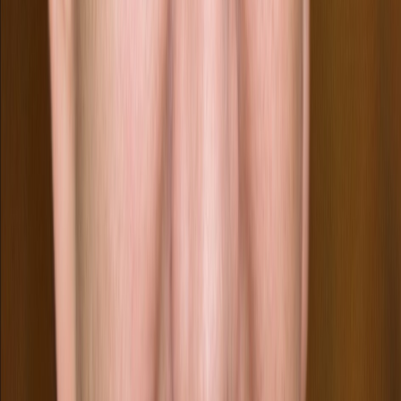
Rejoindre BonusCasinoElite sur Telegram