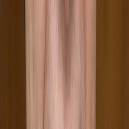
🔒
Site sécurisé HTTPS • Mis à jour : 25/07/2026
⚠️
Jeu Responsable
:
Les jeux d'argent comportent des risques.
Réservé aux 18+. En cas de problème : Joueurs Info Service 09 74
75 13 13
Joueurs Info Service 09 74 75 13 13
Informations vérifiées auprès des autorités officielles :
MGA (Malta)
•
UKGC
•
Curaçao eGaming
•
Joueurs Info Service
Mentions Légales
•
Politique de Confidentialité
•
Politique des
Cookies
•
CGU
•
Aide & Support
•
Jeu Responsable
•
Plan du site
(Sitemap)