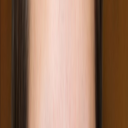
RTP
96,5%
· Max
12 500x
Voir
Bloody Dawn
9.1
RTP
96,5%
· Max
12 500x
Voir
Devilicious
9.1
RTP
96,5%
· Max
12 500x
Voir
Fangtastic Freespins
9.0
RTP
96,5%
· Max
10 000x
Voir
Frightening Frankie
9.0