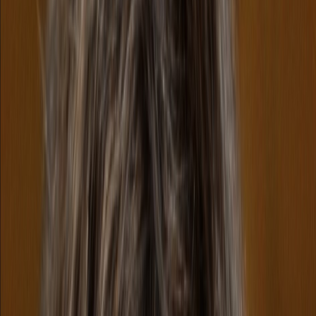
Rechercher
Ctrl+K
Accueil
Slots
blade-fangs