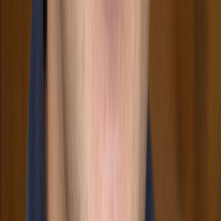
Casinos Nolimit City
Casinos Play'n GO
Casinos BGaming
Casinos Push Gaming
Casinos Spribe
À Propos
À Propos de Nous
→
Auteur — Alexandre Dubois →
Guide indépendant depuis 2016. Expert certifié avec 8+ ans
d'expérience et 500+ casinos testés.
Transparence
Nous pouvons percevoir des commissions d'affiliation. Cela
n'influence jamais nos tests. Tous nos avis sont 100% indépendants.
Contact
Contacter BonusCasinoElite par email