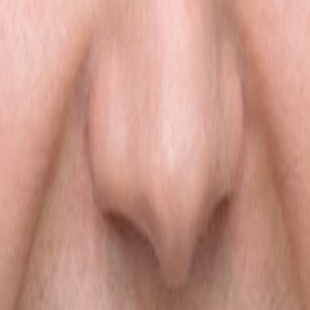
ours)
u sport