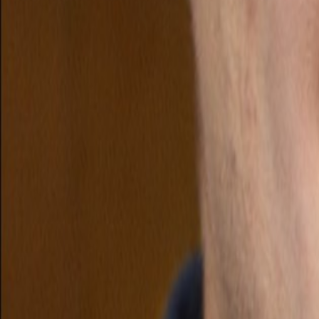
⚽
Bonus Paris Sportifs
(
1
)
Bonus dédiés au bookmaker — welcome sport, freebets, eurocups, m
⚽
Sport
Bookmaker Intégré — Casino + Paris Sportifs
Casino hybride
Paris sport
Live betting
•
Section paris sportifs intégrée — football, tennis, basket, eS
•
Live betting disponible avec cotes en temps réel
•
Possibilité de cumuler bankroll casino et sport
•
Le bonus welcome est utilisable principalement sur la section 
•
Section sport séparée avec ses propres promos
🎁