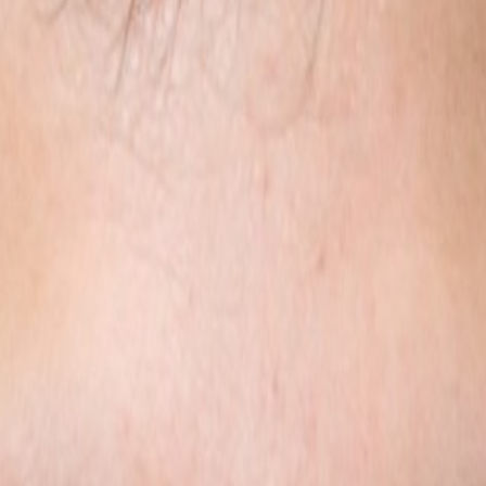
 approche hybride
casino + bookmaker
rare dans le top FR. Lancé en 20
00%/750€+75FS, 75%/1000€+50FS, 125%/1500€+150FS) — comparabl
dité 20 jours pour le welcome (3 jours pour les reloads).
Catalogue le
ion, Ezugi, Playtech, Spribe, NoLimit City, Evoplay, Smartsoft, Onlyp
10% et rakeback 5%. KYC obligatoire.
Note BCE : 8,7/10.
GxBet, parmi les plus gros du top FR
sur dépôts 500€+
ve games
 le top FR)