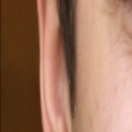
Bonus Instasino : pack 4 000€ + 400 FS + 
Instasino joue sur deux tableaux pour le bonus welcome. Le
pack sta
particularité : un
bonus High Roller alternatif
à 100% jusqu'à 2 000€ 
standard, validité 20 jours pour le welcome (3 jours pour les reloads —
🔁
Reload Hebdomadaires
(
1
)
Bonus de recharge récurrents — Lundi à Dimanche, codes propres à 
🎁
Bonus
Reload Bonuses — Bonus récurrents (wager 40x, validité 3 jours
Bonus récurrents
Validité 3 jours
Wager 40x
•
Reloads proposés régulièrement selon les promos en cours
•
Wager 40x sur le bonus reçu