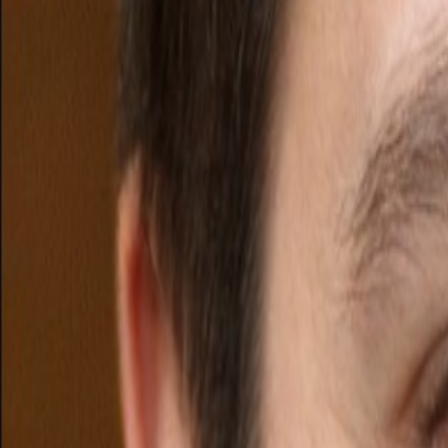
13+ providers premium : Play'n GO, Yggdrasil, Hacksaw, R
Thunder League VIP : cashback 10% + rakeback 5% — bie
Retrait généreux : 5 000€/transaction et 30 000€/mois (au-
Wager 40x standard sur bonus seul
Délai retrait 1-2 jours ouvrables — clair et tenu
7 méthodes de paiement : Visa, MC, Skrill, Neteller, Jeton,
Ce qui coince
Pas de licence de régulation européenne (Costa Rica data 
Validité bonus welcome 20 jours / reloads 3 jours — fenêtre
KYC obligatoire pour valider tout retrait
Pas de crypto natif visible dans la liste des méthodes princ
Live casino 675 jeux mais pas de section dédiée aux varian
Cashback 10% / rakeback 5% Thunder League — moins q
Devises supportées non publiquement listées avant inscript