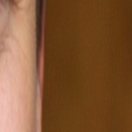
ême logique que GxBet — l'un des plus gros du top FR. La
 gros dépôt initial plutôt que 4 dépôts étalés. Wager 40x sur bonus