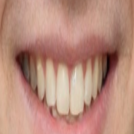
ensuel
ports, MMA
casino