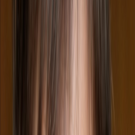
🎲 3. TrustDice — 7,0/10 (le crypto pour les
cryptophiles purs)
Casino crypto ultra-niche positionné #29.
Plafond de jeu
géré
nativement en crypto (jusqu'à $30 000 par session), interface
orientée crypto-traders. Bonus welcome plus modeste mais
retraits
crypto en quelques minutes
+
provably fair gaming
(vérifiable
cryptographiquement). Pour les joueurs déjà très à l'aise avec la
crypto.
Note BCE : 7,0/10
.