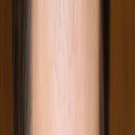
Atlantis Slots
100% jusqu'à 1000€ + 100 FS
Wager x
50
· Retraits
48h
Découvrir Atlantis Slots — Crypto + 4 anonymes
💙 6. SpinAura — 9,2/10 (la référence FR avec
crypto)
Le
N°1 du classement BCE 2026
. Bonus 100% jusqu'à
15 000€
(plafond record FR), wager x40, 100 FS. Accepte BTC, ETH,