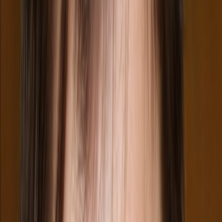
TrustDice
200% jusqu'à $30 000 + 20 FS
Wager x
40
· Retraits
instant
Découvrir TrustDice — Crypto natif provably fair
🔥 4. BonRush — 7,5/10 (bonus 400% + crypto +
cashback rapide)
Casino hybride positionné #23. Le
bonus le plus agressif du
marché FR
(400% jusqu'à 2 000€), accepte crypto + 7 autres
méthodes paiement. Retraits crypto en 4h sur notre test (
Paysafecard
testé en 4h aussi). Pour combiner gros bonus welcome + flexibilité
paiement.
Note BCE : 7,5/10
.