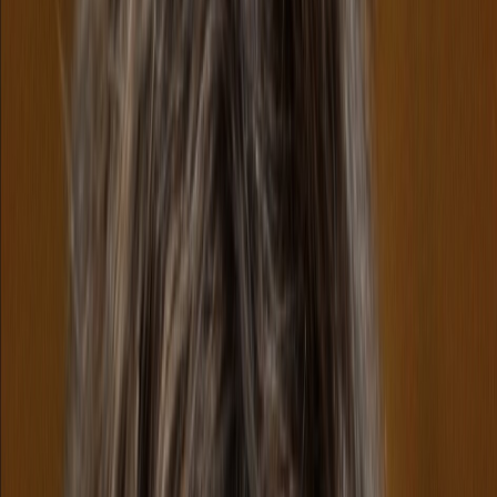
Blog
casino-crypto-bitcoin-france-2026
Guide
Casino Crypto Bitcoin France 2026 : Top
des Casinos BTC, ETH et USDT
Publié le
26 mars 2026
·
Mis à jour le
27 juin 2026
Un
casino
crypto Bitcoin
est un casino en ligne qui accepte les
cryptomonnaies (BTC, ETH, USDT principalement) à la fois pour
les
dépôts ET les retraits
. C'est devenu la méthode préférée des
joueurs FR avancés en 2026 pour 3 raisons concrètes :
retraits en
quelques heures
(vs 3-5 jours en virement SEPA),
frais quasi-nuls
(juste les frais réseau blockchain), et
anonymat semi-relatif
(le
casino voit ton wallet, pas ton compte bancaire).
Cet article liste les
7 meilleurs casinos crypto du marché FR 2026
— du
casino crypto
-natif pur (TrustDice, 22Bit, JackBit) au casino
hybride qui accepte la crypto comme méthode parmi d'autres
(BonRush, SpinAura, Atlantis Slots). Comparatif délai retrait,
plafond, fiabilité, et notre top 3.