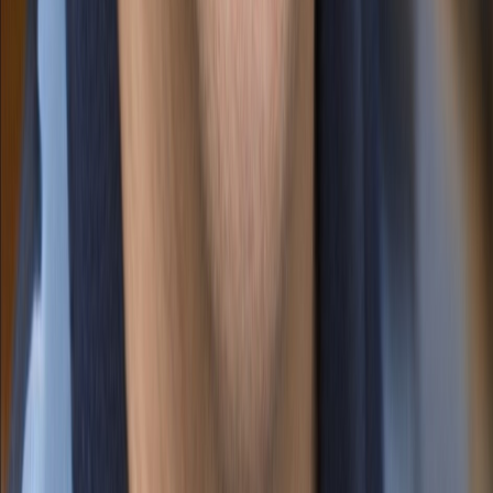
Guide Poker
Guide Baccarat
Guide Retraits
Casinos Live
Casinos Mobile
Casinos Débutants
Providers de Jeux
Jeux Live
Jeux Crash
Méthodes de Dépôt
Carte Bancaire
Cryptomonnaies
Neosurf
Cashlib
Paysafecard
Skrill
Neteller
Jeton Bank
MiFinity
PayPal
Apple Pay
Google Pay
Revolut