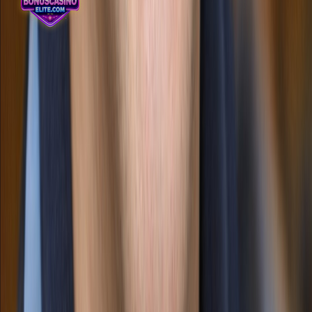
Votre sélection premium de promotions casino certifiées Elite 2026.
Casinos Elite
Guides & Bonus
FAQ
Glossaire
Bonus Cashback
Bonus Sans Wager
Bonus Sans Dépôt
Casinos Crypto
Casino sans vérification
Hub Reloads
Casino + Sport
Casino VIP
Top Slots 2026
Astuces Casino
Guide Blackjack
Guide Roulette