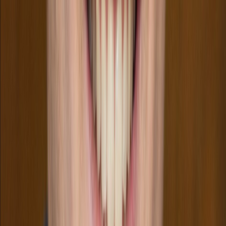
CosmoBet
Vave
SlotLair
Staxino
WinKingdom
SpinAura
Publié le
26 mars 2026
Mis à jour le
25 juillet 2026
Contenu Vérifié
Informations vérifiées par des experts
Site Sécurisé
Connexion HTTPS chiffrée
Expert Certifié
8+ ans d'expérience vérifiée
Tests Réels
Tous les casinos testés personnellement
Dernière mise à jour :
25 juillet 2026
-
Toutes les informations sont à
jour et vérifiées