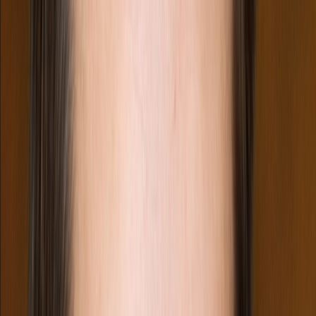
USDT en plus de CB/virement/Paysafecard/Skrill. Retraits crypto
24h max. Pour les joueurs qui veulent
le standard absolu
en plus
de la crypto.
Note BCE : 9,2/10
.
SpinAura
Pack 15 000€ + 350 FS sur 4 dépôts
Wager x
40
· Retraits
instant
Découvrir SpinAura — 100% jusqu'à 15 000€