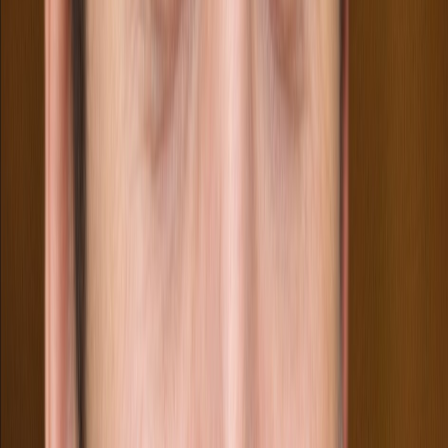
SpinAura
Pack 15 000€ + 350 FS sur 4 dépôts
Wager x
40
· Retraits
instant
Découvrir SpinAura — 100% jusqu'à 15 000€
🥈 #2 BetRiviera — 9,0/10 (les retraits records 8 min)
Bonus 100% / 1 000€ + 200 FS,
retraits instantanés 8 min en
crypto
sur notre test terrain — le record absolu FR.