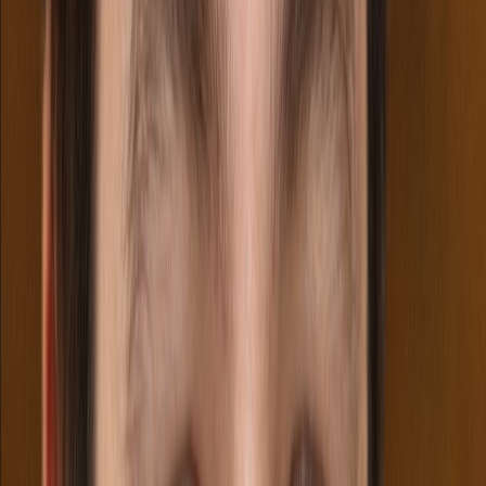
30 minutes
Étape 1 — Acheter ta première crypto
3 options :
Binance.com
: exchange leader, achat CB/SEPA en 5 min,
fees ~0,1%
Coinbase
: interface FR ultra-simple mais fees plus élevés
(~1,5%)
Kraken
: alternative sérieuse, fees moyens
Achète
du USDT (Tether)
pour commencer — c'est un stablecoin
(1 USDT = 1$ toujours), aucune volatilité, c'est l'idéal pour le
casino. Ou directement du
Bitcoin
si tu veux jouer sur la valeur
BTC.
Étape 2 — Créer un wallet (ou rester sur l'exchange)
Pour les débutants
: tu peux laisser ta crypto sur Binance et
envoyer/recevoir directement depuis l'exchange (plus simple, mais
exchange = risque centralisé).
Pour les avancés
: crée un wallet
Trust Wallet
(mobile) ou