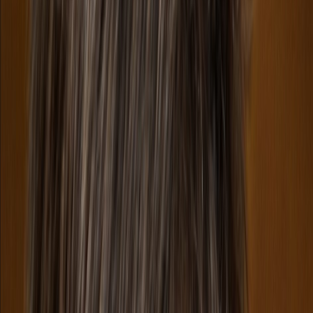
KYC
au premier retrait conséquent (>1 000€ généralement). C'est
imposé par leur
licence Curaçao
/MGA. L'idée "casino 100%
sans
KYC
en crypto" est largement un mythe — seul TrustDice et
JackBit offrent un KYC light tant que tu restes sous des plafonds
modestes.
Prise en main
: si tu n'as jamais utilisé de crypto, il faut créer un
wallet (Trust Wallet, MetaMask, ou un exchange comme Binance) +
acheter ta première crypto. Ça prend 30 minutes mais demande de la
rigueur (sauvegarder la seed phrase, sécuriser le wallet).
Top 7 casinos crypto Bitcoin France 2026
🪙 1. JackBit — 8,0/10 (le crypto-natif sport+casino)
Casino crypto-natif
pur — JackBit est conçu autour de la crypto
dès l'origine. Bonus 100% jusqu'à 1 BTC sur premier dépôt + offres
récurrentes en BTC/ETH.
6 cryptos acceptées
: BTC, ETH, LTC,
USDT, USDC, DOGE. Bookmaker intégré pour parier sur le sport
en crypto. Retraits
dans l'heure
sur notre test terrain. Pas de KYC
tant que tu restes sous 0,2 BTC de retrait quotidien.
Note BCE : 8,0/10
— meilleur crypto-natif du top 20 FR.