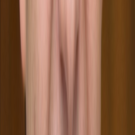
Quel KYC pour un casino crypto ?
Variable.
JackBit
: pas de KYC sous 0,2 BTC de retrait quotidien
(~6 000-10 000€/jour selon le cours).
TrustDice
: KYC light.
Casinos hybrides
(SpinAura, BetRiviera, BonRush, Atlantis) :
KYC standard imposé au premier retrait conséquent — peu importe
la méthode.
Y a-t-il des frais sur les dépôts/retraits crypto ?
Côté casino :
0% de frais
chez les 7 casinos listés (vérifié sur notre
test). Côté blockchain :
frais réseau
= 1-2€ pour BTC, 0,5€ pour
USDT-TRC20, 5-15€ pour ETH (selon congestion). C'est
largement moins cher que Skrill (1,45%) ou Neteller (4,95%) sur le
long terme.
22Bit avec wager x1 c'est vraiment "sans wager" ?
Quasi. Wager x1 signifie que tu dois jouer ton bonus
une seule fois
avant retrait. Sur la plupart des slots, ça représente 1 spin (montant
total mis en 1 coup). Donc même si techniquement il y a un
"wager", c'est l'équivalent d'un retrait direct après une partie.
Combiné aux retraits 15 min, c'est la combo la plus liquide du