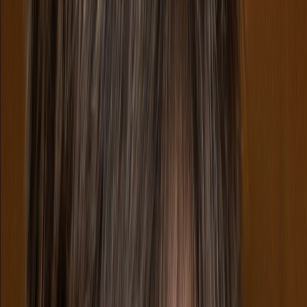
JackBit
100 FS Wager x1 — sans KYC
Wager x
1
· Retraits
instant
Découvrir JackBit — 100% jusqu'à 1 BTC
💎 2. 22Bit — 8,1/10 (wager x1 sur prize pools
crypto)
Casino crypto-natif positionné #16 du classement BCE 2026. Son
USP unique :
wager
x1
sur les prize pools — équivalent à un bonus