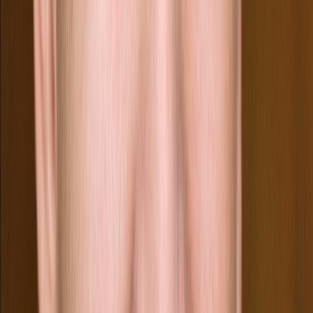
BetRiviera
Pack 15 000€ + 350 FS sur 4 dépôts
Wager x
40
· Retraits
instant
BetRiviera
FAQ — Casino crypto Bitcoin France
Tous les casinos crypto sont-ils légaux en France ?
Les casinos offshore licenciés Curaçao (la majorité du top BCE FR
2026) ne sont
pas illégaux pour le joueur français
, juste non-