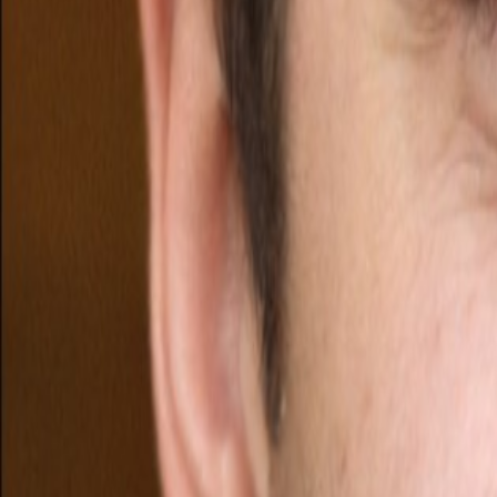
Voir l'avis détaillé →
🎁
100% jusqu'à 1000€ + 100 FS
Wager :
x50
Jouer sur
Atlantis Slots
9.0
Verdict BCE
Test terrain Alexandre Dubois — bonus testé, sessions multiples
Sorti en 2026, Strength of Hercules est un slot Greek Hacksaw avec 
Mécanique signature : RotoGrid symbols award 1, 2 ou 3 rotations — c
après. Random : Hercules peut smash la grille avec son club et tran
Labors (8 FS avec spécial symbols + container coins).
Points forts
+
RotoGrid mechanic original (rotations)
+
Hercules club random transformation
+
Hit rate 36% solide