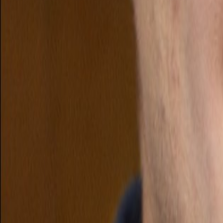
▸
RTP officiel 96,31%
▸
Volatilité moyenne-haute
▸
Max win 10 000x
▸
RotoGrid mechanic (rotations 90°)
▸
RotoGrid symbols deviennent wild
▸
Hercules club transformation random
▸
Bonus Choice (10 FS) / Godly Labors (8 FS)
▸
Hit rate 36% solide
▸
Achat bonus disponible
💰 Achat bonus :
Plusieurs niveaux disponibles
❓
FAQ Strength of Hercules
Quel est le RTP de Strength of Hercules ?
▾
Comment fonctionne le RotoGrid ?
▾
Hercules club, c'est quoi ?
▾
Strength of Hercules est-il disponible en France ?
▾
Pour qui Strength of Hercules est-il fait ?
▾
Slots similaires à découvrir