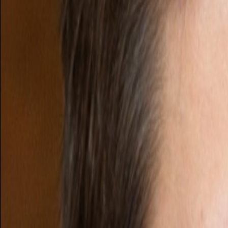
5x5
Achat Bonus
Oui
Format 5x5 / 3 125 ways
RotoGrid mechanic (rotations grille)
Hercules
🎰
Où jouer à
Strength of Hercules
— Top 3 c
Casinos recommandés Alexandre Dubois — RTP intact, bonus généreux
#
1
8.4
SpinLynx
Voir l'avis détaillé →
🎁
Pack 5 000€ + 500 FS sur 4 dépôts
Wager :
x40