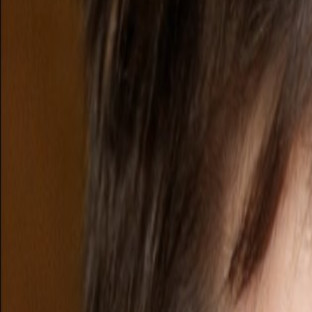
Hacksaw Gaming
Strength of Hercules
9.0
/10
Sortie
janvier 2026
· Mis à jour
juin 2026
Slot Greek Hercules Hacksaw (2026). RotoGrid + 3 125 ways, max 1
RTP
96,31%
Volatilité
Moyenne-Haute
Max Win
10 000x
Grille