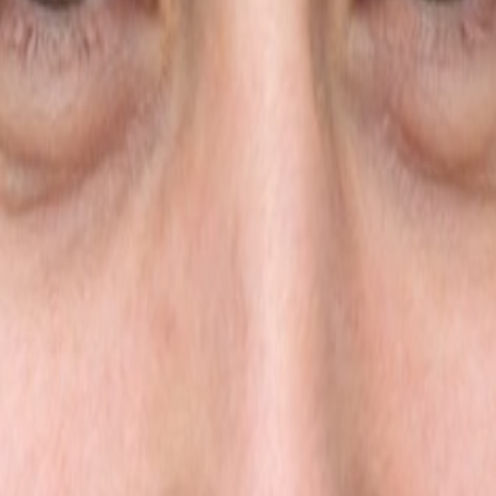
mécanique RotoGrid signature. Format 5x5 / 3 125 ways, RTP 96,31%, m
haque rotation cause un quarter turn de la playing area, créant nouve
sformer toutes les occurrences d'un low-paying symbol en Wilds. 2 mod