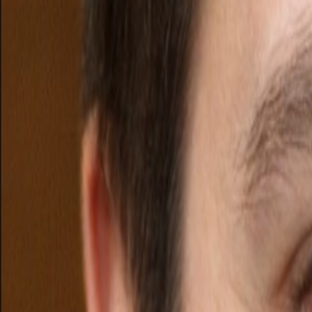
Jouer sur
SpinLynx
#
2
7.4
BetRebels
Voir l'avis détaillé →
🎁
125% jusqu'à 500€
Wager :
x45
Jouer sur
BetRebels
#
3
7.6
Atlantis Slots