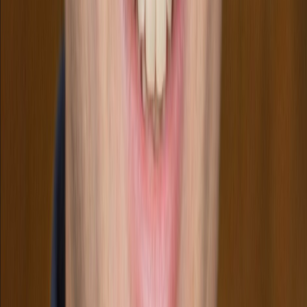
Paysafecard
Skrill
Neteller
Jeton Bank
MiFinity
PayPal
Apple Pay
Google Pay
Revolut
iDEAL
Virement Bancaire
Plus de Casinos
Index des avis casinos
Atlantis Slots
BetMac
BetRebels
BetRiviera
Betti
BonRush
Casino
Peaches
CosmoBet
GxBet
Instasino
Intense
LuckyWave
Lussurio
RX
Casino
SlotLair
Slott
SpinAura
SpinLynx
Staxino
Vave
VegasHero
WinBe
Guides & Articles Récents
📝 Articles éditoriaux