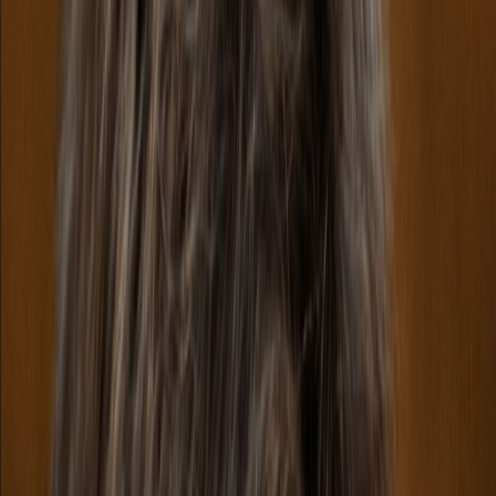
Pragmatic Play
Olympus Wins
9.2
/10
Sortie
avril 2025
· Mis à jour
juin 2026
Olympus Wins (avr 2025). Note BCE : 9,2/10.
RTP
96,5%
Volatilité
Très Haute
Max Win
15 000x
Grille