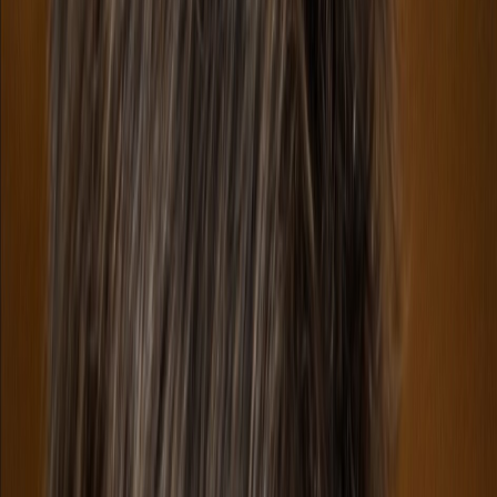
6×5
Achat Bonus
Oui
Pay Anywhere
Tumble cascading
Multipliers x500
Achat bonus 100x
🎰
Où jouer à
Olympus Wins
— Top 3
casinos
Casinos recommandés Alexandre Dubois — RTP intact, bonus
généreux, retraits rapides.
#
1
7.5
BonRush
Voir l'avis détaillé →