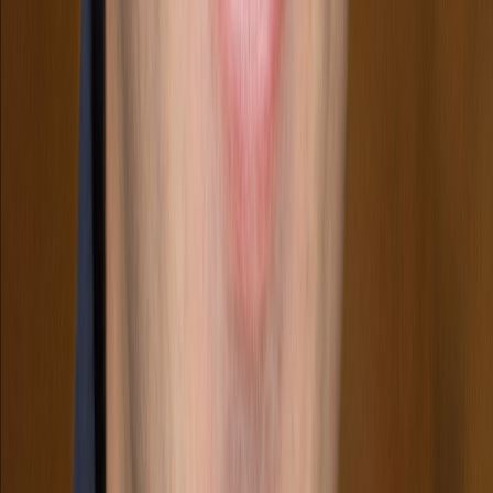
Fiscalité gains casino France 2026
Casino offshore vs ANJ français
Reconnaître un casino arnaque
Bonus sans dépôt : pièges 2026
Megaways slot expliqué
Crypto vs Fiat retraits
Volatilité slot haute vs basse
Jeu responsable & aide
🎰 Casinos par slot star
Casinos Aviator
Casinos Sweet Bonanza
Casinos Gates of Olympus
Casinos Crazy Time
Casinos Mines
Casinos Plinko
Casinos Book of Dead
Casinos Big Bass
🎮 Casinos par provider
Casinos Pragmatic Play
Casinos Evolution Gaming