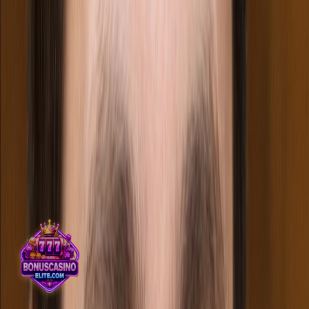
9.3
RTP
96,5%
· Max
20 000x
Voir
Tester la démo officielle sur le site
Pragmatic Play
Alexandre Dubois
Expert en Casinos en Ligne & Bonus
Dernière mise à jour :
27/06/2026
En savoir plus →
Fiche slot mise à jour le
27 juin 2026
· Sources : slotcatalog.com,
sites officiels providers, tests terrain BCE