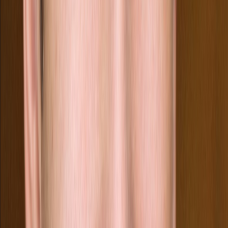
Guide indépendant depuis 2016. Expert certifié avec 8+ ans
d'expérience et 500+ casinos testés.
Transparence
Nous pouvons percevoir des commissions d'affiliation. Cela
n'influence jamais nos tests. Tous nos avis sont 100% indépendants.
Contact
Contacter BonusCasinoElite par email