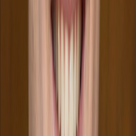
Casino sans vérification
Hub Reloads
Casino + Sport
Casino VIP
Top Slots 2026
Astuces Casino
Guide Blackjack
Guide Roulette
Guide Poker
Guide Baccarat
Guide Retraits
Casinos Live
Casinos Mobile
Casinos Débutants
Providers de Jeux
Jeux Live
Jeux Crash
Méthodes de Dépôt
Carte Bancaire
Cryptomonnaies
Neosurf
Cashlib