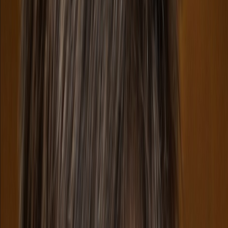
🎁
400% jusqu'à 2000€ + 100 FS
Wager :
x50
Jouer sur
BonRush
#
2
9.0
BetRiviera
Voir l'avis détaillé →
🎁
Pack 15 000€ + 350 FS sur 4 dépôts
Wager :
x40
Jouer sur
BetRiviera
#
3
9.0