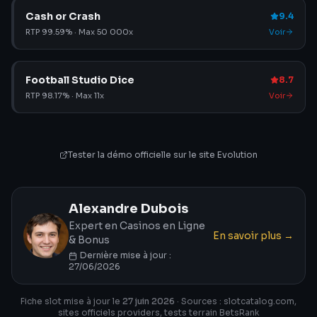
Cash or Crash
9.4
RTP
99.59%
· Max
50 000x
Voir
Football Studio Dice
8.7
RTP
98.17%
· Max
11x
Voir
Tester la démo officielle sur le site Evolution
Alexandre Dubois
Expert en Casinos en Ligne
En savoir plus →
& Bonus
Dernière mise à jour :
27/06/2026
Fiche slot mise à jour le
27 juin 2026
· Sources : slotcatalog.com,
sites officiels providers, tests terrain BetsRank