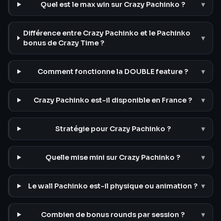
Quel est le max win sur Crazy Pachinko ?
▾
Différence entre Crazy Pachinko et le Pachinko
▾
bonus de Crazy Time ?
Comment fonctionne la DOUBLE feature ?
▾
Crazy Pachinko est-il disponible en France ?
▾
Stratégie pour Crazy Pachinko ?
▾
Quelle mise mini sur Crazy Pachinko ?
▾
Le wall Pachinko est-il physique ou animation ?
▾
Combien de bonus rounds par session ?
▾