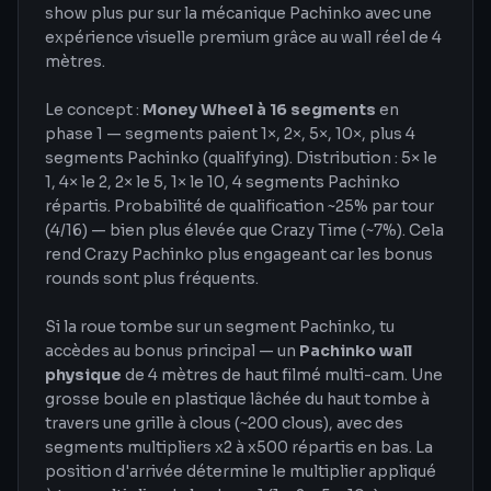
show plus pur sur la mécanique Pachinko avec une
expérience visuelle premium grâce au wall réel de 4
mètres.
Le concept :
Money Wheel à 16 segments
en
phase 1 — segments paient 1×, 2×, 5×, 10×, plus 4
segments Pachinko (qualifying). Distribution : 5× le
1, 4× le 2, 2× le 5, 1× le 10, 4 segments Pachinko
répartis. Probabilité de qualification ~25% par tour
(4/16) — bien plus élevée que Crazy Time (~7%). Cela
rend Crazy Pachinko plus engageant car les bonus
rounds sont plus fréquents.
Si la roue tombe sur un segment Pachinko, tu
accèdes au bonus principal — un
Pachinko wall
physique
de 4 mètres de haut filmé multi-cam. Une
grosse boule en plastique lâchée du haut tombe à
travers une grille à clous (~200 clous), avec des
segments multipliers x2 à x500 répartis en bas. La
position d'arrivée détermine le multiplier appliqué