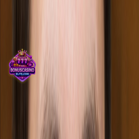
Dernière mise à jour :
27/06/2026
En savoir plus →
Fiche slot mise à jour le
27 juin 2026
· Sources : slotcatalog.com,
sites officiels providers, tests terrain BCE
Votre sélection premium de promotions casino certifiées Elite 2026.
Casinos Elite
Guides & Bonus
FAQ
Glossaire