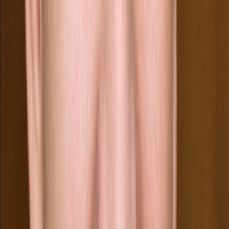
Rejoindre BonusCasinoElite sur Telegram