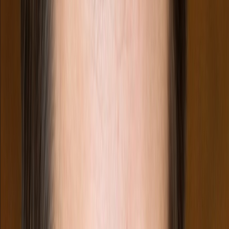
Quel est le RTP de 10 Flaming Bisons ?
▾
10 Flaming Bisons vs 10 Cash Bisons ?
▾
10 Flaming Bisons est-il disponible en France ?
▾
Mega Jackpot x5000 comment trigger ?
▾
Push-Up quel niveau ?
▾
Slots similaires à découvrir
10 Cash Bisons
8.8
Push Gaming
Voir
Bison Battle
9.2
Push Gaming
Voir
10 Pharaohs
9.1