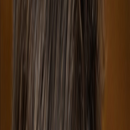
Grille
5x3 base (expandable 5x4 ou 5x5 via Push-Up)
Achat Bonus
Oui
Format 5x3 base (expandable Push-Up)
Push-Up : 5x4 (2,5x bet) ou
5x5 (5x bet)
Jackpot Bison (Mega x5000, Major x500, Minor x50,
Mini x15)
Totem Symbols → Free Spins 8/10/12 (3/4/5
Totems)
Theme bison Wild West
🎰
Où jouer à
10 Flaming Bisons
— Top 3
casinos
Casinos recommandés Alexandre Dubois — RTP intact, bonus
généreux, retraits rapides.
#
1
9.5