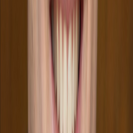
Guide Baccarat
Guide Retraits
Casinos Live
Casinos Mobile
Casinos Débutants
Providers de Jeux
Jeux Live
Jeux Crash
Méthodes de Dépôt
Carte Bancaire
Cryptomonnaies
Neosurf
Cashlib
Paysafecard
Skrill
Neteller
Jeton Bank
MiFinity
PayPal
Apple Pay
Google Pay
Revolut