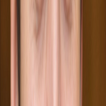
🎮 Casinos par provider
Casinos Pragmatic Play
Casinos Evolution Gaming
Casinos Hacksaw Gaming
Casinos Nolimit City
Casinos Play'n GO
Casinos BGaming
Casinos Push Gaming
Casinos Spribe
À Propos
À Propos de Nous
→
Auteur — Alexandre Dubois →
Guide indépendant depuis 2016. Expert certifié avec 8+ ans
d'expérience et 500+ casinos testés.
Transparence
Nous pouvons percevoir des commissions d'affiliation. Cela
n'influence jamais nos tests. Tous nos avis sont 100% indépendants.