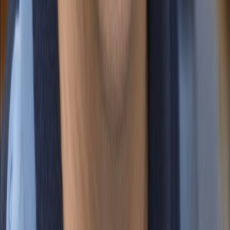
🔒
Site sécurisé HTTPS • Mis à jour : 25/07/2026
⚠️
Jeu Responsable
:
Les jeux d'argent comportent des risques.
Réservé aux 18+. En cas de problème : Joueurs Info Service 09 74
75 13 13
Joueurs Info Service 09 74 75 13 13
Informations vérifiées auprès des autorités officielles :