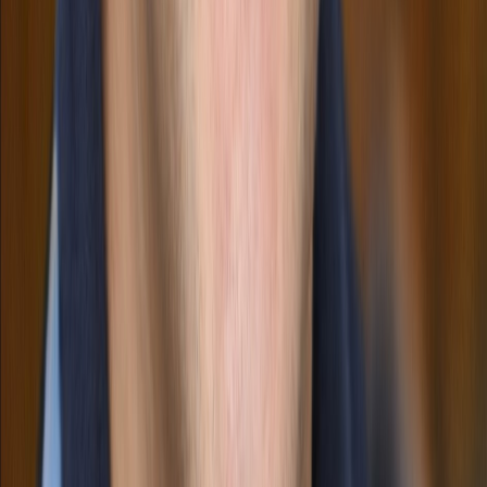
Rejoindre BonusCasinoElite sur Telegram