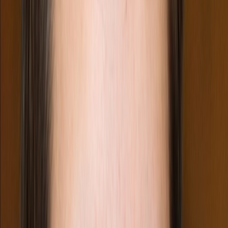
Push Gaming
Voir
🎰
Variantes de
10 Flaming Bisons
Autres versions de la franchise — plus de potentiel, mécaniques
différentes.
10 Cash Bisons
8.8
RTP
96,29%
· Max
5 168x
Voir
10 Santa's Reindeers
8.9
RTP
96,26%
· Max
5 602x
Voir
Tester la démo officielle sur le site
Push Gaming
Alexandre Dubois
Expert en Casinos en Ligne & Bonus