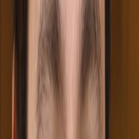
Bonus Cashback
Bonus Sans Wager
Bonus Sans Dépôt
Casinos Crypto
Casino sans vérification
Hub Reloads
Casino + Sport
Casino VIP
Top Slots 2026
Astuces Casino
Guide Blackjack
Guide Roulette
Guide Poker
Guide Baccarat
Guide Retraits
Casinos Live
Casinos Mobile
Casinos Débutants
Providers de Jeux
Jeux Live
Jeux Crash
Méthodes de Dépôt
Carte Bancaire