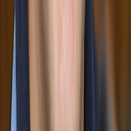
Rejoindre BonusCasinoElite sur Telegram