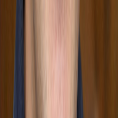
Auteur — Alexandre Dubois →
Guide indépendant depuis 2016. Expert certifié avec 8+ ans
d'expérience et 500+ casinos testés.
Transparence
Nous pouvons percevoir des commissions d'affiliation. Cela
n'influence jamais nos tests. Tous nos avis sont 100% indépendants.
Contact
Contacter BonusCasinoElite par email