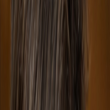
6×5
Achat Bonus
Oui
Pay Anywhere
Christmas theme
Multipliers x500
Achat bonus 100x
🎰
Où jouer à
Starlight Christmas
— Top 3
casinos
Casinos recommandés Alexandre Dubois — RTP intact, bonus
généreux, retraits rapides.
#
1
7.6
Atlantis Slots
Voir l'avis détaillé →