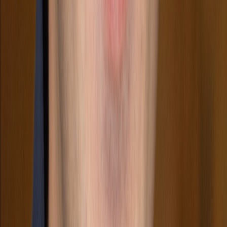
Casinos Aviator
Casinos Sweet Bonanza
Casinos Gates of Olympus
Casinos Crazy Time
Casinos Mines
Casinos Plinko
Casinos Book of Dead
Casinos Big Bass
🎮 Casinos par provider
Casinos Pragmatic Play
Casinos Evolution Gaming
Casinos Hacksaw Gaming
Casinos Nolimit City
Casinos Play'n GO
Casinos BGaming
Casinos Push Gaming
Casinos Spribe
À Propos
À Propos de Nous
→