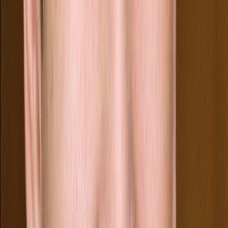
Contacter BonusCasinoElite par email