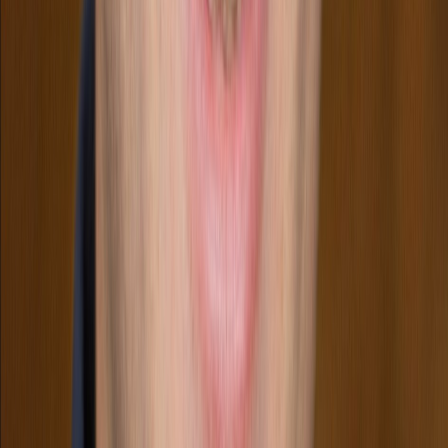
Plus de Casinos
Index des avis casinos
Atlantis Slots
BetMac
BetRebels
BetRiviera
Betti
BonRush
Casino
Peaches
CosmoBet
GxBet
Instasino
Intense
LuckyWave
Lussurio
RX
Casino
SlotLair
Slott
SpinAura
SpinLynx
Staxino
Vave
VegasHero
WinBe
Guides & Articles Récents
📝 Articles éditoriaux
Fiscalité gains casino France 2026
Casino offshore vs ANJ français
Reconnaître un casino arnaque
Bonus sans dépôt : pièges 2026
Megaways slot expliqué
Crypto vs Fiat retraits
Volatilité slot haute vs basse
Jeu responsable & aide
🎰 Casinos par slot star