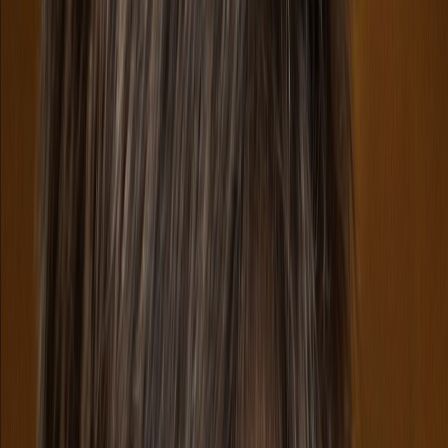
🎁
100% jusqu'à 1000€ + 100 FS
Wager :
x50
Jouer sur
Atlantis Slots
#
2
7.5
BonRush
Voir l'avis détaillé →
🎁
400% jusqu'à 2000€ + 100 FS
Wager :
x50
Jouer sur
BonRush
#
3
9.3