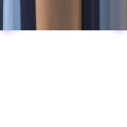
Mentions Légales
•
Politique de Confidentialité
•
Politique des
Cookies
•
CGU
•
Aide & Support
•
Jeu Responsable
•
Plan du site
(Sitemap)
© 2016-2026 BonusCasinoElite • Tous droits réservés