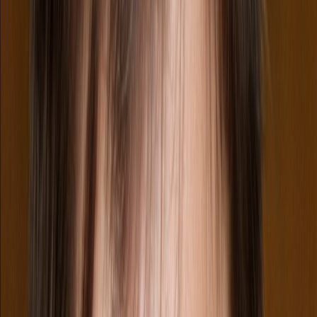
Mécaniques clés
▸
Format 6×5 Pay Anywhere
▸
RTP 96,5% standard
▸
Christmas Multipliers x500 cumulés
▸
Tumble cascading symboles gagnants
▸
Achat bonus 100× mise (interdit UK)
▸
Univers Starlight Christmas festif
▸
Volatilité très haute
▸
Max 5 000× standard série
▸
Slot saisonnier novembre 2024
▸
Free Spins via Super Scatter
💰 Achat bonus :
100x mise (interdit UK)
❓
FAQ Starlight Christmas
Quel est le RTP ?
▾
Starlight Christmas est-il saisonnier ?
▾
Christmas vs Starlight Princess original ?
▾
Quel est le max win ?
▾