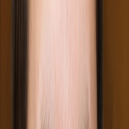
Avis Starlight Princess Pragmatic 2026 : RTP
96,5%, Pay Anywhere Anime
Avis Starlight Princess Pragmatic Play 2026 : RTP 96,5%, Pay
Anywhere 6x5 thème anime, multiplicateurs x2 à x500, 15 free
spins, max win x5 000.
Lire l'article
Avis Starlight Princess 1000 Pragmatic 2026 : RTP
96,5%, Multipliers x1000
Avis Starlight Princess 1000 Pragmatic Play 2026 : RTP 96,5%,
multiplicateurs Star x2 à x1000, max win x15 000, achat bonus
100x.
Lire l'article
Tester la démo officielle sur le site
Pragmatic Play
Alexandre Dubois
Expert en Casinos en Ligne & Bonus