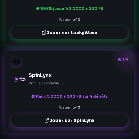
🎁
100% jusqu'à 2 000€ + 200 FS
Wager :
x40
Jouer sur LuckyWave
8.4
#
3
SpinLynx
Voir l'avis détaillé →
🎁
Pack 5 000€ + 500 FS sur 4 dépôts
Wager :
x40
Jouer sur SpinLynx