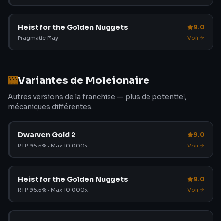
Heist for the Golden Nuggets
9.0
Pragmatic Play
Voir
🎰
Variantes de Moleionaire
Autres versions de la franchise — plus de potentiel,
mécaniques différentes.
Dwarven Gold 2
9.0
RTP
96.5%
· Max
10 000x
Voir
Heist for the Golden Nuggets
9.0
RTP
96.5%
· Max
10 000x
Voir