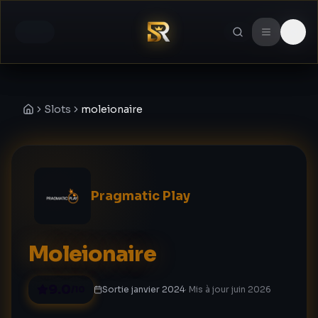
Slots
moleionaire
Accueil
Pragmatic Play
Moleionaire
9.0
/10
Sortie
janvier 2024
· Mis à jour
juin 2026