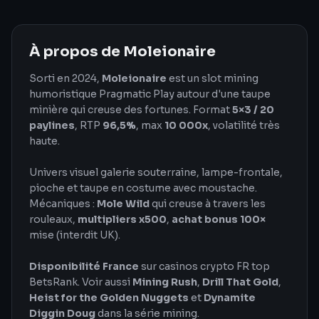
À propos de Moleionaire
Sorti en 2024,
Moleionaire
est un slot mining
humoristique Pragmatic Play autour d'une taupe
minière qui creuse des fortunes. Format
5×3 / 20
paylines
, RTP
96,5%
, max
10 000x
, volatilité très
haute.
Univers visuel galerie souterraine, lampe-frontale,
pioche et taupe en costume avec moustache.
Mécaniques :
Mole Wild
qui creuse à travers les
rouleaux,
multipliers x500
,
achat bonus 100×
mise (interdit UK).
Disponibilité France
sur casinos crypto FR top
BetsRank. Voir aussi
Mining Rush
,
Drill That Gold
,
Heist for the Golden Nuggets
et
Dynamite
Diggin Doug
dans la série mining.