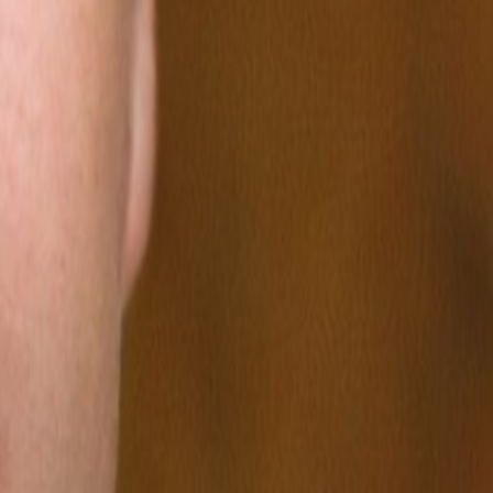
. Format
5×3 / 5 paylines
, RTP
96,5%
, max
5 000×
(5× supérieur à
ques :
Wild Joker boost
(Joker peut multiplier les gains),
Free Spins
00× simple), Cash (Cash collect 5 000×), Hold & Spin (top 7 500×),