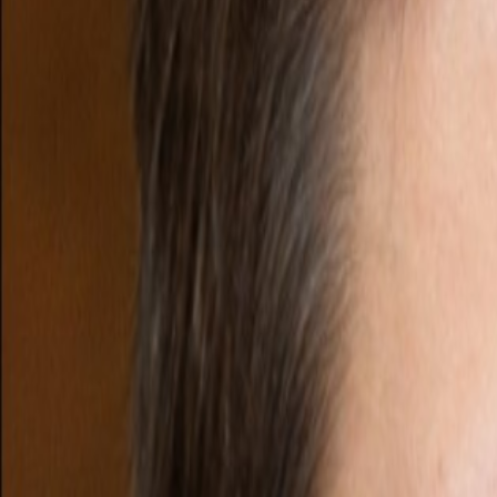
5×3
Achat Bonus
Oui
Wild Joker
Free Spins multipliers
Achat bonus 100x
🎰
Où jouer à
Joker's Jewels Wild
— Top 3 ca
Casinos recommandés Alexandre Dubois — RTP intact, bonus généreux
#
1
8.0
Slott
Voir l'avis détaillé →
🎁
200% jusqu'à 20 000€ + 75 FS
Wager :
x30