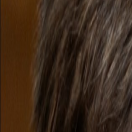
Rechercher
Ctrl+K
Accueil
Slots
jokers-jewels-wild