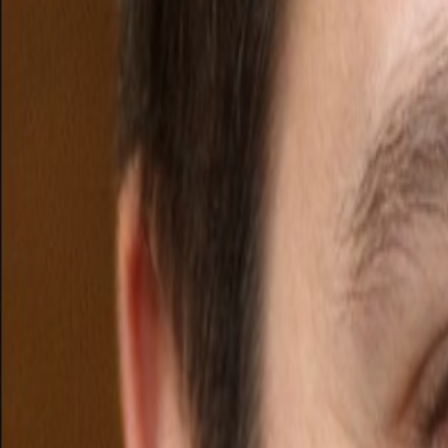
Jouer sur
Slott
#
2
7.6
Atlantis Slots
Voir l'avis détaillé →
🎁
100% jusqu'à 1000€ + 100 FS
Wager :
x50
Jouer sur
Atlantis Slots
#
3
8.5
VegasHero