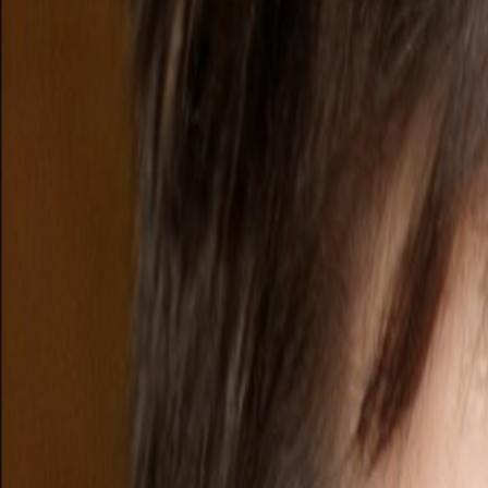
Pragmatic Play
Joker's Jewels Wild
8.9
/10
Sortie
septembre 2022
· Mis à jour
juin 2026
Joker's Jewels Wild (sept 2022). Note BCE : 8,9/10.
RTP
96,5%
Volatilité
Haute
Max Win
5 000x
Grille