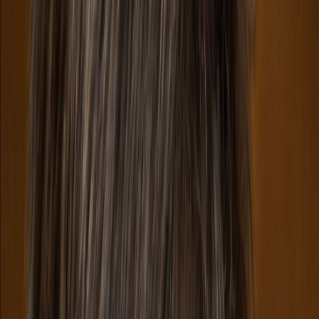
Wager :
x45
Jouer sur
BetRebels
#
2
7.5
BonRush
Voir l'avis détaillé →
🎁
400% jusqu'à 2000€ + 100 FS
Wager :
x50
Jouer sur
BonRush
#
3
8.5