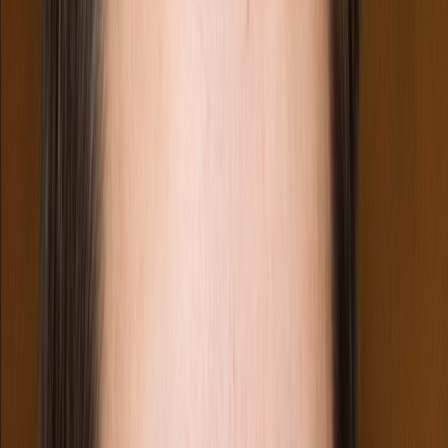
RTP
96,5%
· Max
10 000x
Voir
Wild Hopdrop
9.0
RTP
96,5%
· Max
7 500x
Voir
Dino Drop
9.0
RTP
96,5%
· Max
10 000x
Voir
Gravity Bonanza
9.2
RTP
96,5%
· Max
15 000x
Voir
Candy Corner