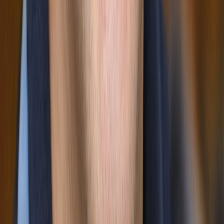
Rejoindre BonusCasinoElite sur Telegram