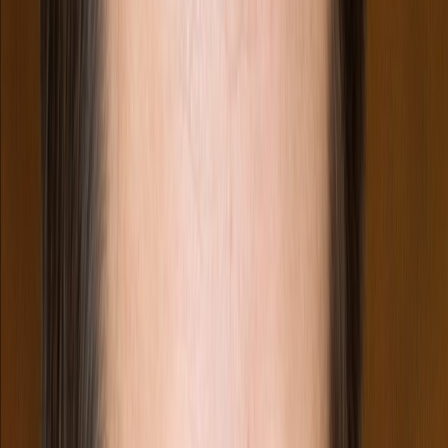
RTP
96,5%
· Max
15 000x
Voir
Chicken Drop
9.3
RTP
96,5%
· Max
20 000x
Voir
Pizza Pizza Pizza
9.2
RTP
96,5%
· Max
15 000x
Voir
The Great Chicken Escape
9.2
RTP
96,5%
· Max
12 500x
Voir
Mochimon
9.1