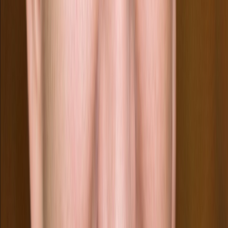
Rejoindre BonusCasinoElite sur Telegram