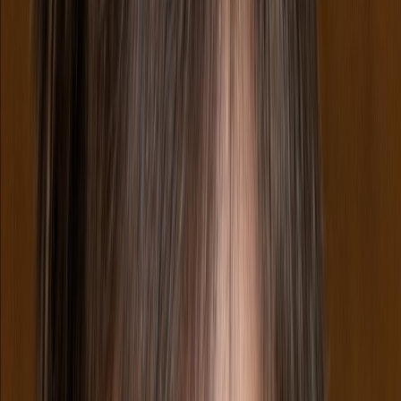
À considérer
−
Volatilité très haute
−
Pattern cluster saturé
À propos de Ice Mints
Sorti en décembre 2024,
Ice Mints
est un slot cluster Pragmatic à
thème menthes glacées candy. Format
7×7 cluster pays
, RTP
96,5%
, max
10 000×
, volatilité
très haute
.
Univers visuel mint candy : bonbons mentholés, glaçons, palette
bleu-blanc-vert frais. Mécaniques :
cluster pays 7×7
,
tumble
cascading
,
multipliers x500
cumulés,
achat bonus 100×
mise
(interdit UK).
Disponibilité France
sur casinos crypto FR top BCE. Voir aussi
Candy Blitz, Sweet Craze, Sweet Rush Bonanza, Sugar Rush
Xmas, Mochimon.
Mécaniques clés