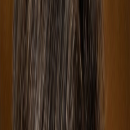
7×7
Achat Bonus
Oui
Cluster pays
Multipliers x500
Mint theme
Achat bonus 100x
🎰
Où jouer à
Ice Mints
— Top 3 casinos
Casinos recommandés Alexandre Dubois — RTP intact, bonus
généreux, retraits rapides.
#
1
7.4
BetRebels
Voir l'avis détaillé →
🎁
125% jusqu'à 500€