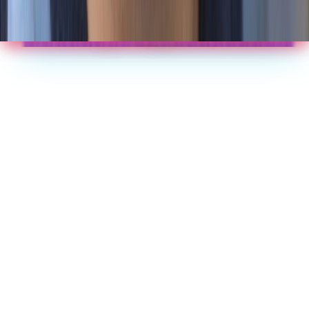
(Sitemap)
© 2016-2026 BonusCasinoElite • Tous droits réservés