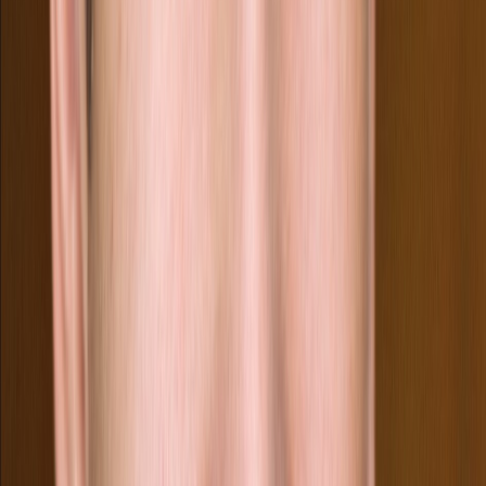
Casinos Hacksaw Gaming
Casinos Nolimit City
Casinos Play'n GO
Casinos BGaming
Casinos Push Gaming
Casinos Spribe
À Propos
À Propos de Nous
→
Auteur — Alexandre Dubois →
Guide indépendant depuis 2016. Expert certifié avec 8+ ans
d'expérience et 500+ casinos testés.
Transparence
Nous pouvons percevoir des commissions d'affiliation. Cela
n'influence jamais nos tests. Tous nos avis sont 100% indépendants.
Contact
Contacter BonusCasinoElite par email