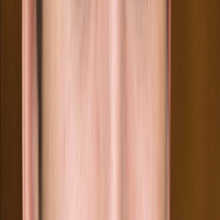
Casino offshore vs ANJ français
Reconnaître un casino arnaque
Bonus sans dépôt : pièges 2026
Megaways slot expliqué
Crypto vs Fiat retraits
Volatilité slot haute vs basse
Jeu responsable & aide
🎰 Casinos par slot star
Casinos Aviator
Casinos Sweet Bonanza
Casinos Gates of Olympus
Casinos Crazy Time
Casinos Mines
Casinos Plinko
Casinos Book of Dead
Casinos Big Bass
🎮 Casinos par provider
Casinos Pragmatic Play
Casinos Evolution Gaming