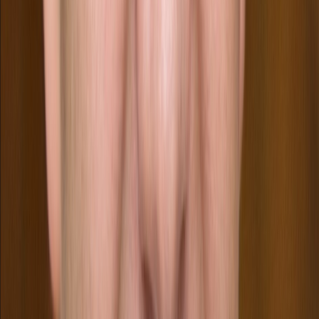
Suivre BonusCasinoElite sur X (Twitter)