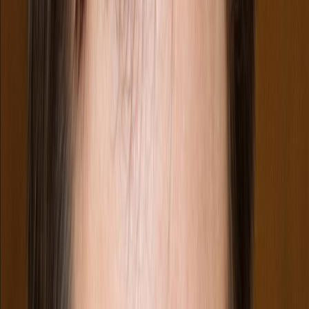
9.0
Pragmatic Play
Voir
Extra Juicy
8.9
Pragmatic Play
Voir
🎰
Variantes de
Fruit Rainbow
Autres versions de la franchise — plus de potentiel, mécaniques
différentes.
Extra Juicy
8.9
RTP
96,5%
· Max
6 000x
Voir
Mighty Munching Melons