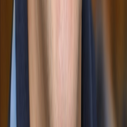
Rejoindre BonusCasinoElite sur Telegram