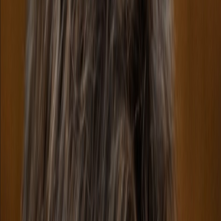
Pragmatic Play
Fruit Rainbow
8.4
/10
Sortie
décembre 2018
· Mis à jour
juin 2026
Fruit Rainbow (déc 2018). Note BCE : 8,4/10.
RTP
96,52%
Volatilité
Haute
Max Win
5 000x
Grille