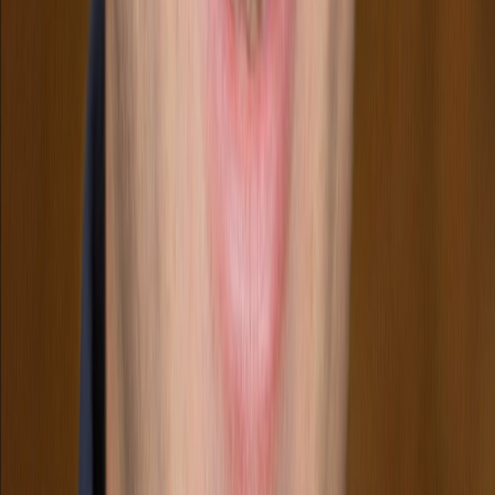
Casino
SlotLair
Slott
SpinAura
SpinLynx
Staxino
Vave
VegasHero
WinBe
Guides & Articles Récents
📝 Articles éditoriaux
Fiscalité gains casino France 2026
Casino offshore vs ANJ français
Reconnaître un casino arnaque
Bonus sans dépôt : pièges 2026
Megaways slot expliqué
Crypto vs Fiat retraits
Volatilité slot haute vs basse
Jeu responsable & aide
🎰 Casinos par slot star
Casinos Aviator
Casinos Sweet Bonanza
Casinos Gates of Olympus
Casinos Crazy Time
Casinos Mines
Casinos Plinko
Casinos Book of Dead