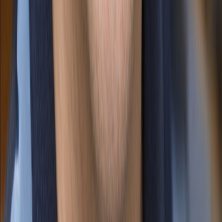
Suivre BonusCasinoElite sur X (Twitter)