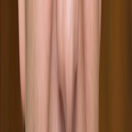
🔒
Site sécurisé HTTPS • Mis à jour : 25/07/2026
⚠️
Jeu Responsable
:
Les jeux d'argent comportent des risques.
Réservé aux 18+. En cas de problème : Joueurs Info Service 09 74