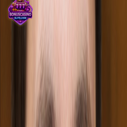
Votre sélection premium de promotions casino certifiées Elite 2026.
Casinos Elite
Guides & Bonus
FAQ
Glossaire
Bonus Cashback
Bonus Sans Wager
Bonus Sans Dépôt
Casinos Crypto
Casino sans vérification
Hub Reloads
Casino + Sport
Casino VIP
Top Slots 2026
Astuces Casino