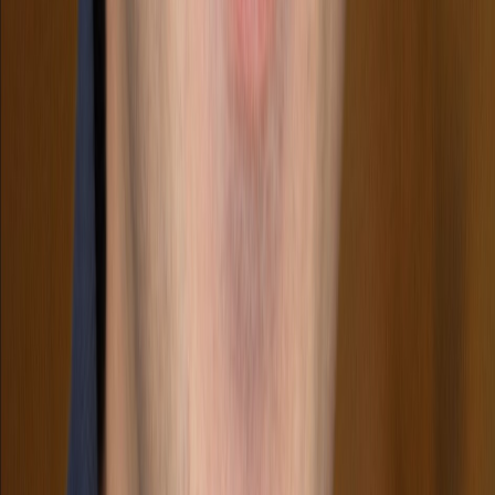
Casinos Big Bass
🎮 Casinos par provider
Casinos Pragmatic Play
Casinos Evolution Gaming
Casinos Hacksaw Gaming
Casinos Nolimit City
Casinos Play'n GO
Casinos BGaming
Casinos Push Gaming
Casinos Spribe
À Propos
À Propos de Nous
→
Auteur — Alexandre Dubois →
Guide indépendant depuis 2016. Expert certifié avec 8+ ans
d'expérience et 500+ casinos testés.
Transparence