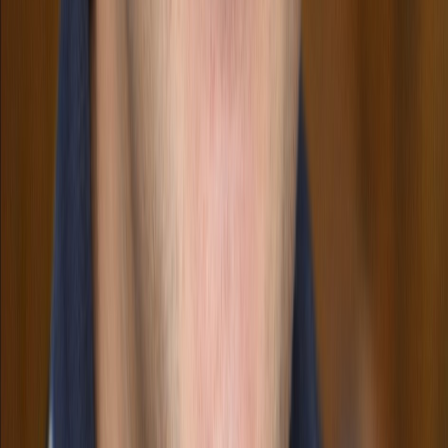
Nous pouvons percevoir des commissions d'affiliation. Cela
n'influence jamais nos tests. Tous nos avis sont 100% indépendants.
Contact
Contacter BonusCasinoElite par email