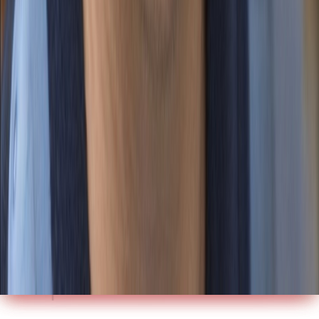
🔒
Site sécurisé HTTPS • Mis à jour : 25/07/2026
⚠️
Jeu Responsable
:
Les jeux d'argent comportent des risques.
Réservé aux 18+. En cas de problème : Joueurs Info Service 09 74
75 13 13
Joueurs Info Service 09 74 75 13 13
Informations vérifiées auprès des autorités officielles :
MGA (Malta)
•
UKGC
•
Curaçao eGaming
•
Joueurs Info Service
Mentions Légales
•
Politique de Confidentialité
•
Politique des
Cookies
•
CGU
•
Aide & Support
•
Jeu Responsable
•
Plan du site
(Sitemap)
© 2016-2026 BonusCasinoElite • Tous droits réservés