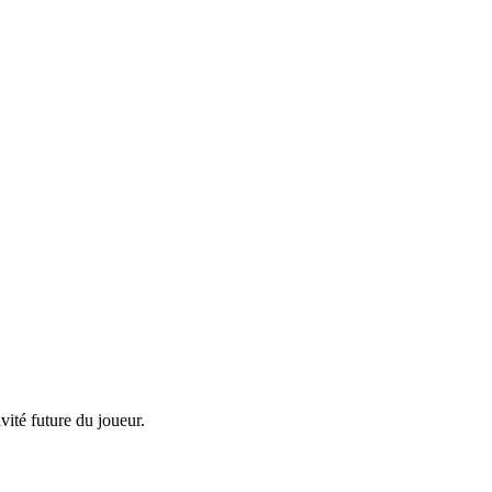
vité future du joueur.