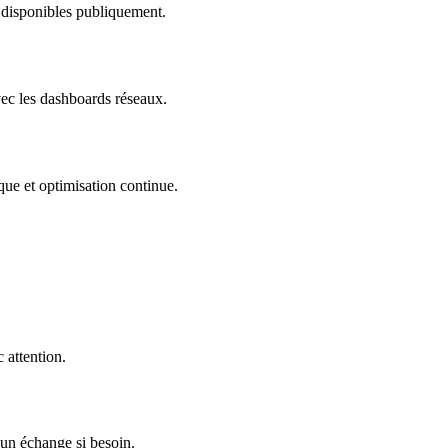
 disponibles publiquement.
avec les dashboards réseaux.
ue et optimisation continue.
 attention.
un échange si besoin.