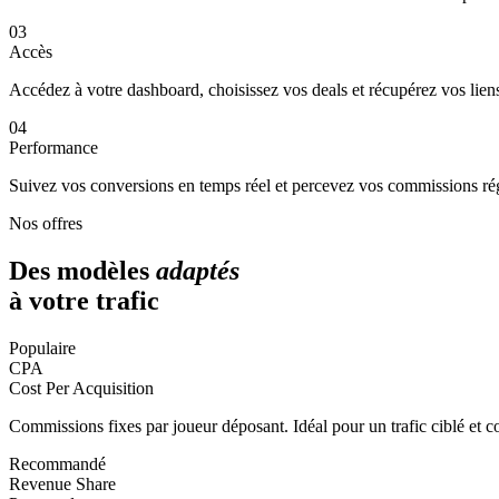
03
Accès
Accédez à votre dashboard, choisissez vos deals et récupérez vos liens
04
Performance
Suivez vos conversions en temps réel et percevez vos commissions ré
Nos offres
Des modèles
adaptés
à votre trafic
Populaire
CPA
Cost Per Acquisition
Commissions fixes par joueur déposant. Idéal pour un trafic ciblé et con
Recommandé
Revenue Share