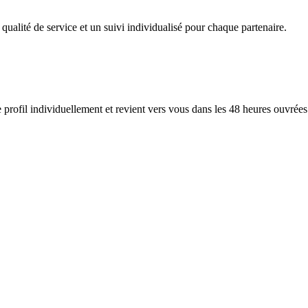
qualité de service et un suivi individualisé pour chaque partenaire.
profil individuellement et revient vers vous dans les 48 heures ouvrées