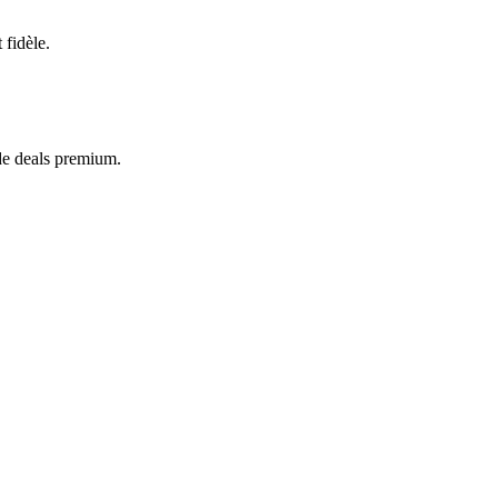
 fidèle.
de deals premium.