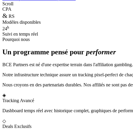
Scroll
CPA
&
RS
Modèles disponibles
h
24
Suivi en temps réel
Pourquoi nous
Un programme pensé pour
performer
BCE Partners est né d'une expertise terrain dans l'affiliation gamblin
Notre infrastructure technique assure un tracking pixel-perfect de cha
Nous croyons en des partenariats durables. Nos affiliés ne sont pas de
◈
Tracking Avancé
Dashboard temps réel avec historique complet, graphiques de performan
◇
Deals Exclusifs