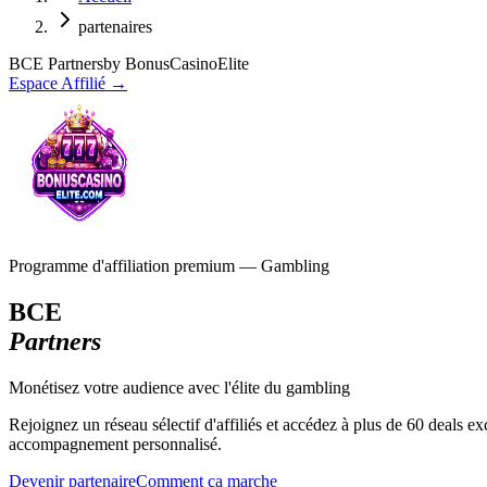
partenaires
BCE Partners
by BonusCasinoElite
Espace Affilié →
Programme d'affiliation premium — Gambling
BCE
Partners
Monétisez votre audience avec l'élite du gambling
Rejoignez un réseau sélectif d'affiliés et accédez à plus de 60 deals 
accompagnement personnalisé.
Devenir partenaire
Comment ça marche